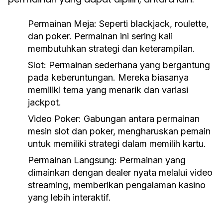
Permainan Meja:
Seperti blackjack, roulette,
dan poker. Permainan ini sering kali
membutuhkan strategi dan keterampilan.
Slot:
Permainan sederhana yang bergantung
pada keberuntungan. Mereka biasanya
memiliki tema yang menarik dan variasi
jackpot.
Video Poker:
Gabungan antara permainan
mesin slot dan poker, mengharuskan pemain
untuk memiliki strategi dalam memilih kartu.
Permainan Langsung:
Permainan yang
dimainkan dengan dealer nyata melalui video
streaming, memberikan pengalaman kasino
yang lebih interaktif.