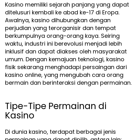
Kasino memiliki sejarah panjang yang dapat
ditelusuri kembali ke abad ke-17 di Eropa.
Awalnya, kasino dihubungkan dengan
perjudian yang terorganisir dan tempat
berkumpulnya orang-orang kaya. Seiring
waktu, industri ini berevolusi menjadi lebih
inklusif dan dapat diakses oleh masyarakat
umum. Dengan kemajuan teknologi, kasino
fisik sekarang menghadapi persaingan dari
kasino online, yang mengubah cara orang
bermain dan berinteraksi dengan permainan.
Tipe-Tipe Permainan di
Kasino
Di dunia kasino, terdapat berbagai jenis
permainan yang dapat dipilih, antara lain: