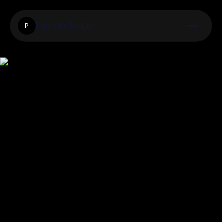
Purecbdvape
P