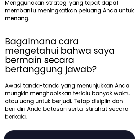
Menggunakan strategi yang tepat dapat
membantu meningkatkan peluang Anda untuk
menang.
Bagaimana cara
mengetahui bahwa saya
bermain secara
bertanggung jawab?
Awasi tanda-tanda yang menunjukkan Anda
mungkin menghabiskan terlalu banyak waktu
atau uang untuk berjudi. Tetap disiplin dan
beri diri Anda batasan serta istirahat secara
berkala.